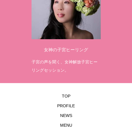
女神の子宮ヒーリング
子宮の声を聞く、女神解放子宮ヒー
本来
リングセッション。
く、
TOP
PROFILE
NEWS
MENU